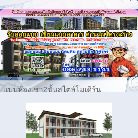
แบบห้องเช่า2ชั้นสไตล์โมเดิร์น