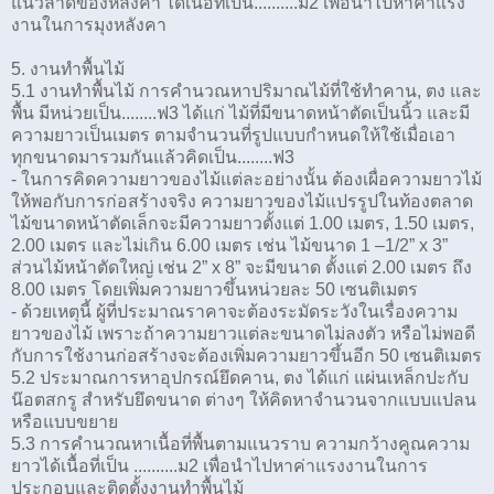
แนวลาดของหลังคา ได้เนื้อที่เป็น..........ม2 เพื่อนำไปหาค่าแรง
งานในการมุงหลังคา
5. งานทำพื้นไม้
5.1 งานทำพื้นไม้ การคำนวณหาปริมาณไม้ที่ใช้ทำคาน, ตง และ
พื้น มีหน่วยเป็น........ฟ3 ได้แก่ ไม้ที่มีขนาดหน้าตัดเป็นนิ้ว และมี
ความยาวเป็นเมตร ตามจำนวนที่รูปแบบกำหนดให้ใช้เมื่อเอา
ทุกขนาดมารวมกันแล้วคิดเป็น........ฟ3
- ในการคิดความยาวของไม้แต่ละอย่างนั้น ต้องเผื่อความยาวไม้
ให้พอกับการก่อสร้างจริง ความยาวของไม้แปรรูปในท้องตลาด
ไม้ขนาดหน้าตัดเล็กจะมีความยาวตั้งแต่ 1.00 เมตร, 1.50 เมตร,
2.00 เมตร และไม่เกิน 6.00 เมตร เช่น ไม้ขนาด 1 –1/2” x 3”
ส่วนไม้หน้าตัดใหญ่ เช่น 2” x 8” จะมีขนาด ตั้งแต่ 2.00 เมตร ถึง
8.00 เมตร โดยเพิ่มความยาวขึ้นหน่วยละ 50 เซนติเมตร
- ด้วยเหตุนี้ ผู้ที่ประมาณราคาจะต้องระมัดระวังในเรื่องความ
ยาวของไม้ เพราะถ้าความยาวแต่ละขนาดไม่ลงตัว หรือไม่พอดี
กับการใช้งานก่อสร้างจะต้องเพิ่มความยาวขึ้นอีก 50 เซนติเมตร
5.2 ประมาณการหาอุปกรณ์ยึดคาน, ตง ได้แก่ แผ่นเหล็กปะกับ
น๊อตสกรู สำหรับยึดขนาด ต่างๆ ให้คิดหาจำนวนจากแบบแปลน
หรือแบบขยาย
5.3 การคำนวณหาเนื้อที่พื้นตามแนวราบ ความกว้างคูณความ
ยาวได้เนื้อที่เป็น ..........ม2 เพื่อนำไปหาค่าแรงงานในการ
ประกอบและติดตั้งงานทำพื้นไม้