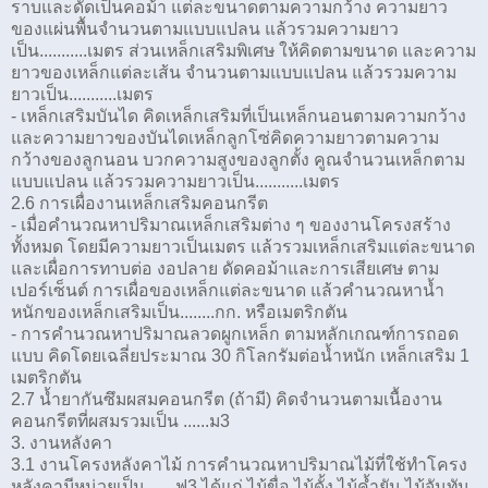
ราบและดัดเป็นคอม้า แต่ละขนาดตามความกว้าง ความยาว
ของแผ่นพื้นจำนวนตามแบบแปลน แล้วรวมความยาว
เป็น...........เมตร ส่วนเหล็กเสริมพิเศษ ให้คิดตามขนาด และความ
ยาวของเหล็กแต่ละเส้น จำนวนตามแบบแปลน แล้วรวมความ
ยาวเป็น...........เมตร
- เหล็กเสริมบันได คิดเหล็กเสริมที่เป็นเหล็กนอนตามความกว้าง
และความยาวของบันไดเหล็กลูกโซ่คิดความยาวตามความ
กว้างของลูกนอน บวกความสูงของลูกตั้ง คูณจำนวนเหล็กตาม
แบบแปลน แล้วรวมความยาวเป็น...........เมตร
2.6 การเผื่องานเหล็กเสริมคอนกรีต
- เมื่อคำนวณหาปริมาณเหล็กเสริมต่าง ๆ ของงานโครงสร้าง
ทั้งหมด โดยมีความยาวเป็นเมตร แล้วรวมเหล็กเสริมแต่ละขนาด
และเผื่อการทาบต่อ งอปลาย ดัดคอม้าและการเสียเศษ ตาม
เปอร์เซ็นต์ การเผื่อของเหล็กแต่ละขนาด แล้วคำนวณหาน้ำ
หนักของเหล็กเสริมเป็น........กก. หรือเมตริกตัน
- การคำนวณหาปริมาณลวดผูกเหล็ก ตามหลักเกณฑ์การถอด
แบบ คิดโดยเฉลี่ยประมาณ 30 กิโลกรัมต่อน้ำหนัก เหล็กเสริม 1
เมตริกตัน
2.7 น้ำยากันซึมผสมคอนกรีต (ถ้ามี) คิดจำนวนตามเนื้องาน
คอนกรีตที่ผสมรวมเป็น ......ม3
3. งานหลังคา
3.1 งานโครงหลังคาไม้ การคำนวณหาปริมาณไม้ที่ใช้ทำโครง
หลังคามีหน่วยเป็น.......ฟ3 ได้แก่ ไม้ขื่อ ไม้ดั้ง ไม้ค้ำยัน ไม้จันทัน