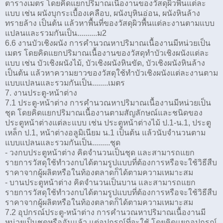
ตารางเมตร โดยคิดแยกปริมาณเนื้องานของวัสดุผิวพื้นแต่ละ
แบบ เช่น ผนังบุกระเบื้องเคลือบ, ผนังบุหินอ่อน, ผนังหินล้าง
ทรายล้าง เป็นต้น แล้วหาพื้นที่ของวัสดุผิวพื้นแต่ละงานตามแบบ
แปลนและรวมกันเป็น..........ม2
6.6 งานบัวเชิงผนัง การคำนวณหาปริมาณเนื้องานมีหน่วยเป็น
เมตร โดยคิดแยกปริมาณเนื้องานของวัสดุทำบัวเชิงผนังแต่ละ
แบบ เช่น บัวเชิงผนังไม้, บัวเชิงผนังหินขัด, บัวเชิงผนังหินล้าง
เป็นต้น แล้วหาความยาวของวัสดุใช้ทำบัวเชิงผนังแต่ละงานตาม
แบบแปลนและรวมกันเป็น........เมตร
7. งานประตู-หน้าต่าง
7.1 ประตู-หน้าต่าง การคำนวณหาปริมาณเนื้องานมีหน่วยเป็น
ชุด โดยคิดแยกปริมาณเนื้องานตามสัญลักษณ์และชนิดของ
ประตูหน้าต่างแต่ละแบบ เช่น ประตูหน้าต่างไม้ ป.1-น.1, ประตู
เหล็ก ป.1, หน้าต่างอลูมิเนียม น.1 เป็นต้น แล้วนับจำนวนตาม
แบบแปลนและรวมกันเป็น.........ชุด
- วงกบประตูหน้าต่าง คิดจำนวนเป็นชุด และสามารถแยก
รายการวัสดุใช้ทำวงกบได้ตามรูปแบบที่ต้องการหรือจะใช้วิธีสืบ
ราคาจากผู้ผลิตหรือในท้องตลาดก็ได้ตามความเหมาะสม
- บานประตูหน้าต่าง คิดจำนวนเป็นบาน และสามารถแยก
รายการวัสดุใช้ทำวงกบได้ตามรูปแบบที่ต้องการหรือจะใช้วิธีสืบ
ราคาจากผู้ผลิตหรือในท้องตลาดก็ได้ตามความเหมาะสม
7.2 อุปกรณ์ประตู-หน้าต่าง การคำนวณหาปริมาณเนื้องานมี
หน่วยเป็นชุดหรืออันแล้ว แต่อุปกรณ์ที่จะใช้ โดยคิดแยกอุปกรณ์