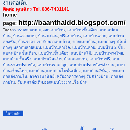
งานต่อเติม
ติดต่อ คุณฉัตร Tel. 086-7431141
home
http://baanthaidd.blogspot.com/
page:
Tags:
เรารับออกแบบบ
,
ออกแบบบ้าน
,
แบบบ้านชั้นเดียว
,
แบบแปลน
บ้าน
,
บ้านออกแบบ
,
บ้าน แปลน
,
ฟรีแบบบ้าน
,
แบบบ้านสวย
,
แบบบ้าน
สองชั้น
,
บ้านราคา
,
เรารับ
ออกแบบบ้าน
,
ขายแบบบ้าน
,
แบบต่างๆ สไตล์
ต่างๆ หลากหลาย
แบบ
,
แบบบ้านสำเร็จ
,
แบบบ้านสวย
,
แบบบ้าน 2 ชั้น
,
แปลนบ้านชั้นเดียว
,
แบบบ้านชั้นเดียว
,
แบบบ้านไม้
,
แบบบ้านทรงไทย
,
แบบบ้านชั้นครึ่ง
,
แบบบ้านรีสอร์ท
,
บ้านและสวน
,
แบบบ้านฟรี
,
แบบ
บ้านราคาประหยัด
,
แบบบ้านราคาถูก
,
แบบบ้านประหยัดพลังงาน
,
แบบ
บ้านเรือนไทย
,
แบบบ้าน
,
แบบบ้านไม้ชั้นเดียว
,
แบบบ้าน2ชั้น
,
ออกแบบ
ตกแต่งภายใน
,
อาคารพานิชย์
,
หรือ
อาคาร
ต่างๆ
,
รับสร้างบ้าน
,
ตกแต่ง
ภายใน
,
รับเหมาต่อเติม
,
ออกแบบโรงงาน
,
รื้อ บ้าน
ใช้ร่วมกัน