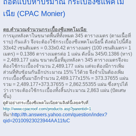
ถอดแบบหาปริมาณ กระเบื้องซีแพคโม
เนีย (CPAC Monier)
ตย.คำนวณจำนวนกระเบื้องซีแพคโมเนีย
การมุงหลังคาในขนาดพื้นที่ทั้งหมด 345 ตารางเมตร (ตามเนื้อที่
ราบ) กันแล้ว จึงจะต้องใช้กระเบื้องซีแพคโมเนียนี้ ดังต่อไปนี้คือ
33x42 เซนติเมตร = 0.33x0.42 ตารางเมตร (100 เซนติเมตร= 1
เมตร) = 0.1386 ตารางเมตรต่อ 1 แผ่น ดังนั้น 345/0.1386 (หาร)
= 2,489.177 แผ่น ขนาดเนื้อที่มุงหลังคา 345 ตารางเมตรจึงจะ
ต้องใช้กระเบื้องจำนวน 2,489.177 แผ่น แต่จะต้องมีการเพิ่ม
ส่วนที่ทับซ้อนกันอีกประมาณ 15% ไว้ด้วย จึงจำเป็นต้องเพิ่ม
กระเบื้องขึ้นมาอีกจำนวน 2,489.177x15% = 373.37655 แผ่น
รวม = 2,489.177+373.37655 = 2,862.55355 แผ่น ซึ่งสรุปได้
ว่า เราจะต้องใช้กระเบื้องทั้งสิ้นประมาณ 2,863 แผ่น (ปัดเศษ
ขึ้น)
ดูตัวอย่างกระเบื้องซีแพคโมเนียตามลิงค์นี้เลยครับที่
http://www.cpacroof.com/products.asp?parentid=1
ที่มา
http://th.answers.yahoo.com/question/index?
qid=20100923023944AA11fuC