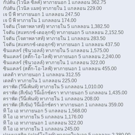
กัปตัน (ไวนิล ซิลค์) ทาภายนอก 1 แกลลอน 362.75
กัปตัน (ไวนิล แมท) ทาภายใน 1 แกลลอน 229.00
เจ บี พี ทาภายนอก 1 แกลลอน 247.50
เจ บี พี ทาภายใน 1 แกลลอน 174.00
โจตัน (โจตาพลาสท์) ทาภายใน 5 แกลลอน 1,382.50
โจตัน (สแทรกซ์-เดอลุกซ์) ทาภายนอก 5 แกลลอน 2,152.50
โจตัน (โจตาพลาสท์) ทาภายใน 1 แกลลอน 283.50
โจตัน (สแทรกซ์-เดอลุกซ์) ทาภายนอก 1 แกลลอน 437.50
ซินแคลร์ (ซินวอลล์) ทาภายใน 5 แกลลอน 1,575.00
ซินแคลร์ (สตั๊ก-โอ-ไลฟ์) ทาภายนอก 5 แกลลอน 2,240.00
ซินแคลร์ (ซินวอลล์) ทาภายใน 1 แกลลอน 322.00
ซินแคลร์ (สตั๊ก-โอ-ไลฟ์) ทาภายนอก 1 แกลลอน 455.00
เดลต้า ทาภายนอก 1 แกลลอน 312.55
เดลต้า ทาภายใน 1 แกลลอน 225.00
ตราพัด (วีนี่เพ้นท์) ทาภายใน 5 แกลลอน 1,010.00
ตราพัด (สีเข้ม) วีนี่เอ็กซ์ตรา ทาภายนอก 5 แกลลอน 1,435.00
ตราพัด (วีนี่เพ้นท์) ทาภายใน 1 แกลลอน 208.00
ตราพัด (สีเข้ม) วีนี่เอ็กซ์ตรา ทาภายนอก 1 แกลลอน 359.00
ที โอ เอ ทาภายนอก 5 แกลลอน 1,568.00
ที โอ เอ ทาภายใน 5 แกลลอน 1,176.00
ที โอ เอ ทาภายนอก 1 แกลลอน 322.00
ที โอ เอ ทาภายใน 1 แกลลอน 245.00
ปามมาสติค (เปอร์โมไลท์) ทาภายใน/นอก 5 แกลลอน 2,380.00