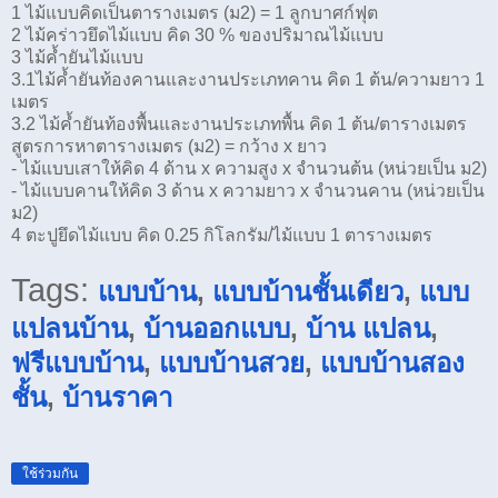
1 ไม้แบบคิดเป็นตารางเมตร (ม2) = 1 ลูกบาศก์ฟุต
2 ไม้คร่าวยึดไม้แบบ คิด 30 % ของปริมาณไม้แบบ
3 ไม้ค้ำยันไม้แบบ
3.1ไม้ค้ำยันท้องคานและงานประเภทคาน คิด 1 ต้น/ความยาว 1
เมตร
3.2 ไม้ค้ำยันท้องพื้นและงานประเภทพื้น คิด 1 ต้น/ตารางเมตร
สูตรการหาตารางเมตร (ม2) = กว้าง x ยาว
- ไม้แบบเสาให้คิด 4 ด้าน x ความสูง x จำนวนต้น (หน่วยเป็น ม2)
- ไม้แบบคานให้คิด 3 ด้าน x ความยาว x จำนวนคาน (หน่วยเป็น
ม2)
4 ตะปูยึดไม้แบบ คิด 0.25 กิโลกรัม/ไม้แบบ 1 ตารางเมตร
Tags:
แบบบ้าน
,
แบบบ้านชั้นเดียว
,
แบบ
แปลนบ้าน
,
บ้านออกแบบ
,
บ้าน แปลน
,
ฟรีแบบบ้าน
,
แบบบ้านสวย
,
แบบบ้านสอง
ชั้น
,
บ้านราคา
ใช้ร่วมกัน