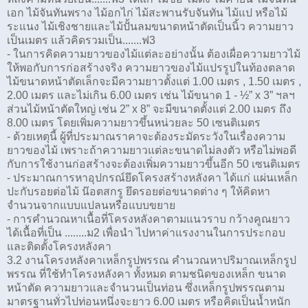
เอก ไม้จันทันพราง ไม้อกไก่ ไม้สะพานรับจันทัน ไม้แป หรือไม้
ระแนง ไม้เชิงชายและไม้ปั้นลมขนาดหน้าตัดเป็นนิ้ว ความยาว
เป็นเมตร แล้วคิดรวมเป็น.......ฟ3
- ในการคิดความยาวของไม้แต่ละอย่างนั้น ต้องเผื่อความยาวไม้
ให้พอกับการก่อสร้างจริง ความยาวของไม้แปรรูปในท้องตลาด
ไม้ขนาดหน้าตัดเล็กจะมีความยาวตั้งแต่ 1.00 เมตร , 1.50 เมตร ,
2.00 เมตร และไม่เกิน 6.00 เมตร เช่น ไม้ขนาด 1 - ½” x 3” ฯลฯ
ส่วนไม้หน้าตัดใหญ่ เช่น 2” x 8” จะมีขนาดตั้งแต่ 2.00 เมตร ถึง
8.00 เมตร โดยเพิ่มความยาวขึ้นหน่วยละ 50 เซนติเมตร
- ด้วยเหตุนี้ ผู้ที่ประมาณราคาจะต้องระมัดระวังในเรื่องความ
ยาวของไม้ เพราะถ้าความยาวแต่ละขนาดไม่ลงตัว หรือไม่พอดี
กับการใช้งานก่อสร้างจะต้องเพิ่มความยาวขึ้นอีก 50 เซนติเมตร
- ประมาณการหาอุปกรณ์ยึดโครงสร้างหลังคา ได้แก่ แผ่นเหล็ก
ปะกับรอยต่อไม้ น๊อตสกรู ยึดรอยต่อขนาดต่าง ๆ ให้คิดหา
จำนวนจากแบบแปลนหรือแบบขยาย
- การคำนวณหาเนื้อที่โครงหลังคาตามแนวราบ กว้างคูณยาว
ได้เนื้อที่เป็น ........ม2 เพื่อนำ ไปหาค่าแรงงานในการประกอบ
และติดตั้งโครงหลังคา
3.2 งานโครงหลังคาเหล็กรูปพรรณ คำนวณหาปริมาณเหล็กรูป
พรรณ ที่ใช้ทำโครงหลังคา ทั้งหมด ตามชนิดของเหล็ก ขนาด
หน้าตัด ความยาวและจำนวนเป็นท่อน ซึ่งเหล็กรูปพรรณตาม
มาตรฐานทั่วไปท่อนหนึ่งจะยาว 6.00 เมตร หรือคิดเป็นน้ำหนัก