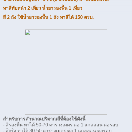
ทาสีทับหน้า
2
เที่ยว น้ำยารองพื้น
1
เที่ยว
สี
2
ถัง ใช้น้ำยารองพื้น
1
ถัง ทาสีได้
150
ตรม.
สำหรับการคำนวณปริมาณสีที่ต้องใช้ดังนี้
- สีรองพื้น ทาได้ 50-70 ตารางเมตร ต่อ 1 แกลลอน ต่อรอบ
- สีจริง ทาได้ 30-50 ตารางเมตร ต่อ 1 แกลลอน ต่อรอบ