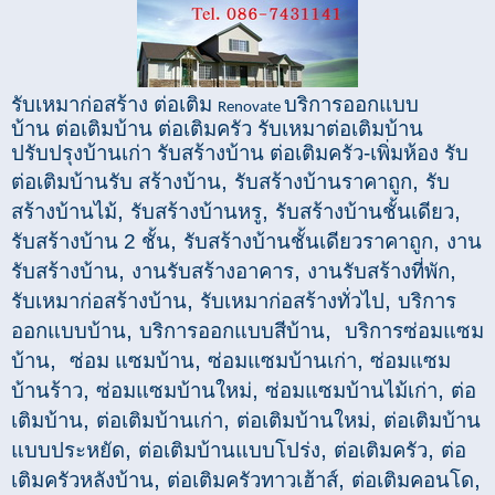
รับเหมาก่อสร้าง ต่อเติม
บริการออกแบบ
Renovate
บ้าน
ต่อเติมบ้าน ต่อเติมครัว รับเหมาต่อเติมบ้าน
ปรับปรุงบ้านเก่า รับสร้างบ้าน ต่อเติมครัว-เพิ่มห้อง รับ
,
,
ต่อเติมบ้าน
รับ สร้างบ้าน
รับสร้างบ้านราคาถูก
รับ
,
,
,
สร้างบ้านไม้
รับสร้างบ้านหรู
รับสร้างบ้านชั้นเดียว
,
,
รับสร้างบ้าน 2 ชั้น
รับสร้างบ้านชั้นเดียวราคาถูก
งาน
,
,
,
รับสร้างบ้าน
งานรับสร้างอาคาร
งานรับสร้างที่พัก
,
,
รับเหมาก่อสร้างบ้าน
รับเหมาก่อสร้างทั่วไป
บริการ
,
,
ออกแบบบ้าน
บริการออกแบบสีบ้าน
บริการซ่อมแซม
,
,
,
บ้าน
ซ่อม แซมบ้าน
ซ่อมแซมบ้านเก่า
ซ่อมแซม
,
,
,
บ้านร้าว
ซ่อมแซมบ้านใหม่
ซ่อมแซมบ้านไม้เก่า
ต่อ
,
,
,
เติมบ้าน
ต่อเติมบ้านเก่า
ต่อเติมบ้านใหม่
ต่อเติมบ้าน
,
,
,
แบบประหยัด
ต่อเติมบ้านแบบโปร่ง
ต่อเติมครัว
ต่อ
,
,
,
เติมครัวหลังบ้าน
ต่อเติมครัวทาวเฮ้าส์
ต่อเติมคอนโด