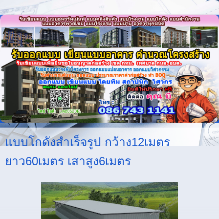
แบบโกดังสำเร็จรูป กว้าง12เมตร
ยาว60เมตร เสาสูง6เมตร