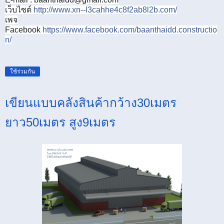
เว็บไซต์
http://www.xn--l3cahhe4c8f2ab8l2b.com/
เพจ
Facebook
https://www.facebook.com/baanthaidd.constructio
n/
ใช้ร่วมกัน
เขียนแบบคลังสินค้ากว้าง30เมตร
ยาว50เมตร สูง9เมตร