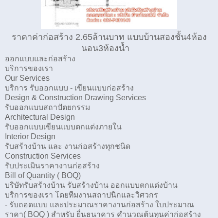
ราคาค่าก่อสร้าง 2.65ล้านบาท แบบบ้านสองชั้น4ห้อง
นอน3ห้องน้ำ
ออกแบบและก่อสร้าง
บริการของเรา
Our Services
บริการ รับออกแบบ - เขียนแบบก่อสร้าง
Design & Construction Drawing Services
รับออกแบบสถาปัตยกรรม
Architectural Design
รับออกแบบเขียนแบบตกแต่งภายใน
Interior Design
รับสร้างบ้าน และ งานก่อสร้างทุกชนิด
Construction Services
รับประเมินราคางานก่อสร้าง
Bill of Quantity ( BOQ)
บริษัทรับสร้างบ้าน รับสร้างบ้าน ออกแบบตกแต่งบ้าน
บริการของเรา โดยทีมงานสถาปนิกและวิศวกร
- รับถอดแบบ และประมาณราคางานก่อสร้าง ใบประมาณ
ราคา( BOQ ) สำหรับ ยื่นธนาคาร คำนวณต้นทุนค่าก่อสร้าง