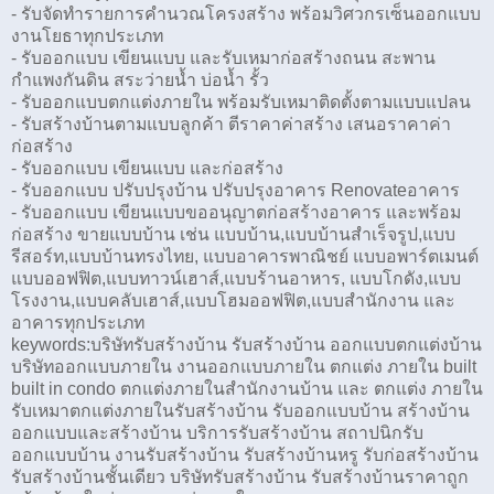
- รับจัดทำรายการคำนวณโครงสร้าง พร้อมวิศวกรเซ็นออกแบบ
งานโยธาทุกประเภท
- รับออกแบบ เขียนแบบ และรับเหมาก่อสร้างถนน สะพาน
กำแพงกันดิน สระว่ายน้ำ บ่อน้ำ รั้ว
- รับออกแบบตกแต่งภายใน พร้อมรับเหมาติดตั้งตามแบบแปลน
- รับสร้างบ้านตามแบบลูกค้า ตีราคาค่าสร้าง เสนอราคาค่า
ก่อสร้าง
- รับออกแบบ เขียนแบบ และก่อสร้าง
- รับออกแบบ ปรับปรุงบ้าน ปรับปรุงอาคาร Renovateอาคาร
- รับออกแบบ เขียนแบบขออนุญาตก่อสร้างอาคาร และพร้อม
ก่อสร้าง ขายแบบบ้าน เช่น แบบบ้าน,แบบบ้านสำเร็จรูป,แบบ
รีสอร์ท,แบบบ้านทรงไทย, แบบอาคารพาณิชย์ แบบอพาร์ตเมนต์
แบบออฟฟิต,แบบทาวน์เฮาส์,แบบร้านอาหาร, แบบโกดัง,แบบ
โรงงาน,แบบคลับเฮาส์,แบบโฮมออฟฟิต,แบบสำนักงาน และ
อาคารทุกประเภท
keywords:บริษัทรับสร้างบ้าน รับสร้างบ้าน ออกแบบตกแต่งบ้าน
บริษัทออกแบบภายใน งานออกแบบภายใน ตกแต่ง ภายใน built
built in condo ตกแต่งภายในสำนักงานบ้าน และ ตกแต่ง ภายใน
รับเหมาตกแต่งภายในรับสร้างบ้าน รับออกแบบบ้าน สร้างบ้าน
ออกแบบและสร้างบ้าน บริการรับสร้างบ้าน สถาปนิกรับ
ออกแบบบ้าน งานรับสร้างบ้าน รับสร้างบ้านหรู รับก่อสร้างบ้าน
รับสร้างบ้านชั้นเดียว บริษัทรับสร้างบ้าน รับสร้างบ้านราคาถูก