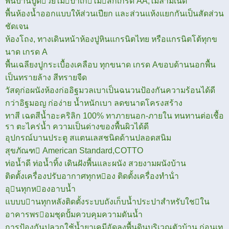
พื้นบ้านปูดวยไมปาเกไมสักเกรด AA,ไม้ลามิเนต
พื้นห้องน้ำออกแบบให้ส่วนเปียก และส่วนแห้งแยกกันเป็นสัดส่วน
ชัดเจน
ห้องโถง, ทางเดินหน้าห้องปูหินแกรนิตไทย หรือแกรนิตโต้ทุกข
นาด เกรด A
พื้นเฉลียงปูกระเบื้องเคลือบ ทุกขนาด เกรด Aขอบด้านนอกพื้น
เป็นทรายล้าง สีทรายจืด
วัสดุก่อผนังห้องก่ออิฐมวลเบา
เป็นฉนวน
ป้องกัน
ความร้อนได้ดี
กว่าอิฐมอญ ก่อง่าย น้ำหนักเบา ลดขนาดโครงสร้าง
ทาสี เฉดสีน้ำอะคริลิก 100% ทาภายนอก-ภายใน
ทนทานต่อเชื้อ
รา ตะไคร่น้ำ
ความเป็นด่างของพื้นผิวได้ดี
อุปกรณ์บานประตู สแตนเลสชนิดด้านปลอด
สนิม
สุขภัณฑ American Standard,COTTO
ท่อน้ำดี ท่อน้ำทิ้ง เดินฝังพื้นและผนัง สวยงามผนังบ้าน
ติดตั้งเครื่องปรับอากาศทุกหอง ติดตั้งเครื่องทําน้ํา
อุนทุกหองอาบน้ำ
แบบบานทุกหลังติดตั้งระบบถังเก็บน้ำประปาสําหรับใชใน
อาคารพรอมชุดปั้มควบคุมความดันน้ำ
การป้องกันปลวกใช้น้ำยาเคมีอัดลงพื้นดินบริเวณตัวบ้าน ก่อนเท