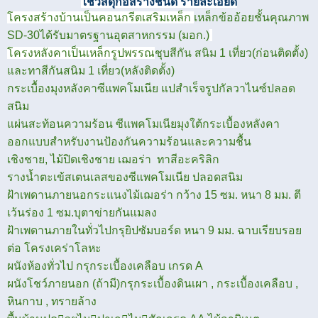
ใช้วัสดุก่อสร้างชั้นดี รายละเอียด
โครงสร้างบ้านเป็นคอนกรีตเสริมเหล็ก
เหล็กข้ออ้อยชั้นคุณภาพ
SD-30ได้รับมาตรฐานอุตสาหกรรม (มอก.)
โครงหลังคาเป็นเหล็กรูปพรรณ
ชุบสีกัน สนิม 1 เที่ยว(ก่อนติดตั้ง)
และทาสีกันสนิม 1 เที่ยว(หลังติดตั้ง)
กระเบื้องมุงหลังคาซีแพคโมเนีย แปสำเร็จรูปกัลวาไนซ์
ปลอด
สนิม
แผ่นสะท้อนความร้อน ซีแพคโมเนียมุงใต้กระเบื้องหลังคา
ออกแบบสำหรับงานป้องกันความร้อนและความชื้น
เชิงชาย, ไม้ปิดเชิงชาย เฌอร่า ทาสีอะคริลิก
รางน้ำตะเข้สเตนเลสของซีแพคโมเนีย ปลอด
สนิม
ฝ้าเพดานภายนอกระแนงไม้เฌอร่า กว้าง 15 ซม. หนา 8 มม. ตี
เว้นร่อง 1 ซม.บุตาข่ายกันแมลง
ฝ้าเพดานภายในทั่วไปกรุยิปซัมบอร์ด หนา 9 มม. ฉาบเรียบรอย
ต่อ โครงเคร่าโลหะ
ผนังห้องทั่วไป กรุกระเบื้องเคลือบ เกรด A
ผนังโชว์ภายนอก (ถ้ามี)กรุกระเบื้องดินเผา , กระเบื้องเคลือบ ,
หินกาบ , ทรายล้าง