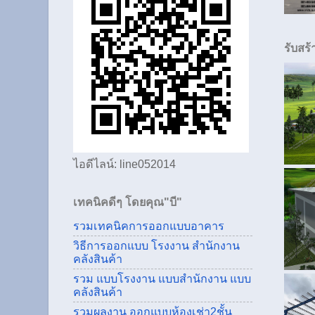
รับสร
ไอดีไลน์: line052014
เทคนิคดีๆ โดยคุณ"บี"
รวมเทคนิคการออกแบบอาคาร
วิธีการออกแบบ โรงงาน สำนักงาน
คลังสินค้า
รวม แบบโรงงาน แบบสำนักงาน แบบ
คลังสินค้า
รวมผลงาน ออกแบบห้องเช่า2ชั้น