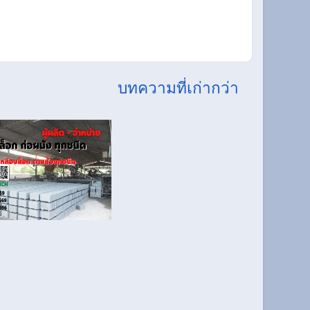
บทความที่เก่ากว่า