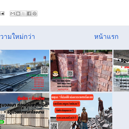
วามใหม่กว่า
หน้าแรก