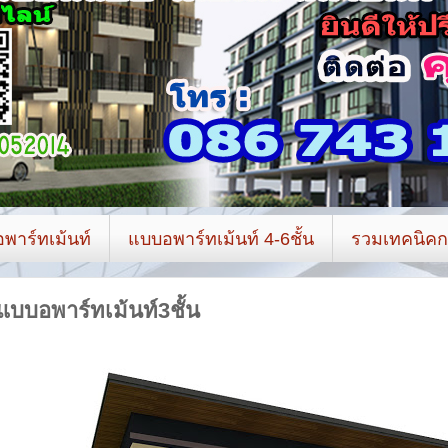
พาร์ทเม้นท์
แบบอพาร์ทเม้นท์ 4-6ชั้น
รวมเทคนิค
บบอพาร์ทเม้นท์3ชั้น