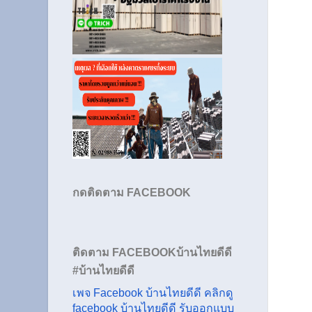
กดติดตาม FACEBOOK
ติดตาม FACEBOOKบ้านไทยดีดี
#บ้านไทยดีดี
เพจ Facebook บ้านไทยดีดี คลิกดู
facebook บ้านไทยดีดี รับออกแบบ