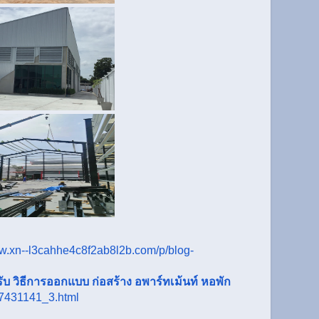
w.xn--l3cahhe4c8f2ab8l2b.com/p/blog-
 วิธีการออกแบบ ก่อสร้าง อพาร์ทเม้นท์ หอพัก
67431141_3.html