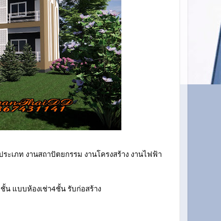
ระเภท งานสถาปัตยกรรม งานโครงสร้าง งานไฟฟ้า 
น แบบห้องเช่า4ชั้น รับก่อสร้าง