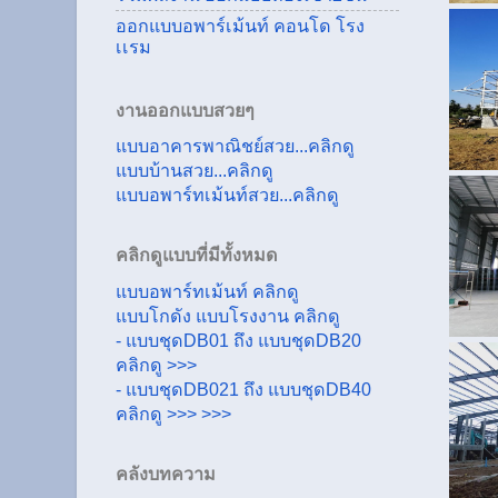
ออกแบบอพาร์เม้นท์ คอนโด โรง
เเรม
งานออกแบบสวยๆ
แบบอาคารพาณิชย์สวย...คลิกดู
แบบบ้านสวย...คลิกดู
แบบอพาร์ทเม้นท์สวย...คลิกดู
คลิกดูแบบที่มีทั้งหมด
แบบอพาร์ทเม้นท์ คลิกดู
แบบโกดัง แบบโรงงาน คลิกดู
- แบบชุดDB01 ถึง แบบชุดDB20
คลิกดู >>>
- แบบชุดDB021 ถึง แบบชุดDB40
คลิกดู >>> >>>
คลังบทความ