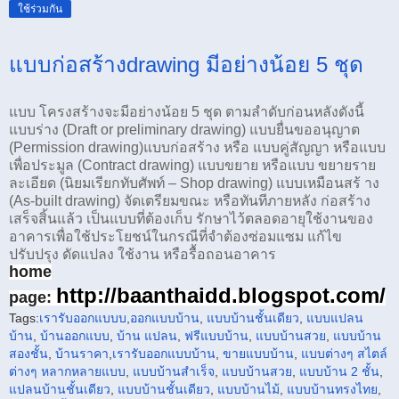
ใช้ร่วมกัน
แบบก่อสร้างdrawing มีอย่างน้อย 5 ชุด
แบบ โครงสร้างจะมีอย่างน้อย 5 ชุด ตามลําดับก่อนหลังดังนี้
แบบร่าง (Draft or preliminary drawing) แบบยื่นขออนุญาต
(Permission drawing)แบบก่อสร้าง หรือ แบบคู่สัญญา หรือแบบ
เพื่อประมูล (Contract drawing) แบบขยาย หรือแบบ ขยายราย
ละเอียด (นิยมเรียกทับศัพท์ – Shop drawing) แบบเหมือนสร้ าง
(As-built drawing) จัดเตรียมขณะ หรือทันทีภายหลัง ก่อสร้าง
เสร็จสิ้นแล้ว เป็นแบบที่ต้องเก็บ รักษาไว้ตลอดอายุใช้งานของ
อาคารเพื่อใช้ประโยชน์ในกรณีที่จําต้องซ่อมแซม แก้ไข
ปรับปรุง ดัดแปลง ใช้งาน หรือรื้อถอนอาคาร
home
http://baanthaidd.blogspot.com/
page:
Tags:
เรารับออกแบบบ
,
ออกแบบบ้าน
,
แบบบ้านชั้นเดียว
,
แบบแปลน
บ้าน
,
บ้านออกแบบ
,
บ้าน แปลน
,
ฟรีแบบบ้าน
,
แบบบ้านสวย
,
แบบบ้าน
สองชั้น
,
บ้านราคา
,
เรารับ
ออกแบบบ้าน
,
ขายแบบบ้าน
,
แบบต่างๆ สไตล์
ต่างๆ หลากหลาย
แบบ
,
แบบบ้านสำเร็จ
,
แบบบ้านสวย
,
แบบบ้าน 2 ชั้น
,
แปลนบ้านชั้นเดียว
,
แบบบ้านชั้นเดียว
,
แบบบ้านไม้
,
แบบบ้านทรงไทย
,