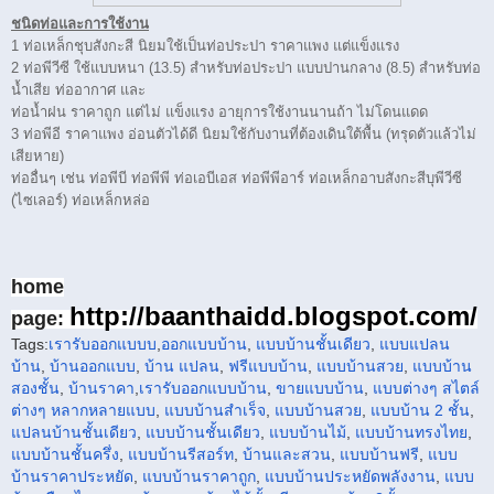
ชนิดท่อและการใช้งาน
1 ท่อเหล็กชุบสังกะสี นิยมใช้เป็นท่อประปา ราคาแพง แต่แข็งแรง
2 ท่อพีวีซี ใช้แบบหนา (13.5) สําหรับท่อประปา แบบปานกลาง (8.5) สําหรับท่อ
นํ้าเสีย ท่ออากาศ และ
ท่อนํ้าฝน ราคาถูก แต่ไม่ แข็งแรง อายุการใช้งานนานถ้า ไม่โดนแดด
3 ท่อพีอี ราคาแพง อ่อนตัวได้ดี นิยมใช้กับงานที่ต้องเดินใต้พื้น (ทรุดตัวแล้วไม่
เสียหาย)
ท่ออื่นๆ เช่น ท่อพีบี ท่อพีพี ท่อเอบีเอส ท่อพีพีอาร์ ท่อเหล็กอาบสังกะสีบุพีวีซี
(ไซเลอร์) ท่อเหล็กหล่อ
home
http://baanthaidd.blogspot.com/
page:
Tags:
เรารับออกแบบบ
,
ออกแบบบ้าน
,
แบบบ้านชั้นเดียว
,
แบบแปลน
บ้าน
,
บ้านออกแบบ
,
บ้าน แปลน
,
ฟรีแบบบ้าน
,
แบบบ้านสวย
,
แบบบ้าน
สองชั้น
,
บ้านราคา
,
เรารับ
ออกแบบบ้าน
,
ขายแบบบ้าน
,
แบบต่างๆ สไตล์
ต่างๆ หลากหลาย
แบบ
,
แบบบ้านสำเร็จ
,
แบบบ้านสวย
,
แบบบ้าน 2 ชั้น
,
แปลนบ้านชั้นเดียว
,
แบบบ้านชั้นเดียว
,
แบบบ้านไม้
,
แบบบ้านทรงไทย
,
แบบบ้านชั้นครึ่ง
,
แบบบ้านรีสอร์ท
,
บ้านและสวน
,
แบบบ้านฟรี
,
แบบ
บ้านราคาประหยัด
,
แบบบ้านราคาถูก
,
แบบบ้านประหยัดพลังงาน
,
แบบ