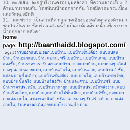
10. ตะเฆ่สัน จะอยู่บริเวณครอบมุมหลังคา ที่ความลาดเอียง 2
ด้านมาบรรจบกัน โดยหันหน้าออกจากกัน โดยมีครอบกระเบื้อง
และวัสดุมุงอีกที
11. ตะเฆ่ราง เป็นส่วนที่ความลาดเอียงของหลังคาสองด้านมา
ชนกันเป็นราง ซึ่งบริเวณส่วนนี้จำเป็นจะต้องมีรางน้ำ เพื่อระบาย
น้ำออกจาก หลังคา
home
http://baanthaidd.blogspot.com/
page:
Tags:
เรารับออกแบบบ
,
ออกแบบบ้าน
,
แบบบ้านชั้นเดียว
,
แบบแปลน
บ้าน
,
บ้านออกแบบ
,
บ้าน แปลน
,
ฟรีแบบบ้าน
,
แบบบ้านสวย
,
แบบบ้าน
สองชั้น
,
บ้านราคา
,
เรารับ
ออกแบบบ้าน
,
ขายแบบบ้าน
,
แบบต่างๆ สไตล์
ต่างๆ หลากหลาย
แบบ
,
แบบบ้านสำเร็จ
,
แบบบ้านสวย
,
แบบบ้าน 2 ชั้น
,
แปลนบ้านชั้นเดียว
,
แบบบ้านชั้นเดียว
,
แบบบ้านไม้
,
แบบบ้านทรงไทย
,
แบบบ้านชั้นครึ่ง
,
แบบบ้านรีสอร์ท
,
บ้านและสวน
,
แบบบ้านฟรี
,
แบบ
บ้านราคาประหยัด
,
แบบบ้านราคาถูก
,
แบบบ้านประหยัดพลังงาน
,
แบบ
บ้านเรือนไทย
,
แบบบ้าน
,
แบบบ้านไม้ชั้นเดียว
,
แบบบ้าน2ชั้น
,
ออกแบบ
ตกแต่งภายใน
,
อาคารพานิชย์
,
หรือ
อาคาร
ต่างๆ
,
รับสร้างบ้าน
,
ตกแต่ง
ภายใน
,
รับเหมาต่อเติม
,
ออกแบบโรงงาน
,
รื้อ บ้าน